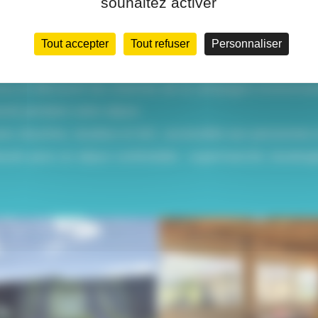
souhaitez activer
 déguster des plats simples et conviviaux, ainsi que de
èche-linge pour vous permettre de laver vos vêtements pe
Tout accepter
Tout refuser
Personnaliser
 soirées grillades en famille ou entre amis.
rons et découvrir les charmes de la campagne environnan
cté pendant votre séjour.
vec douches, lavabos et WC, accessible aux personnes à
soin pour un séjour confortable : supermarché, boulanger