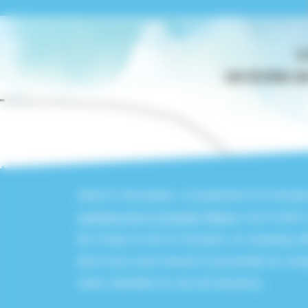
C
UN ÉCRIN D
Situé à Vernantes, à seulement 20 minutes
camping de la Grande Pâture
vous invite 
de l’Anjou et de la Touraine, le camping o
dont vous avez besoin à proximité du camp
notre clientèle en cas de besoins).