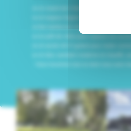
● Un snack-bar chaleureux où vous pourrez
● Un espace lingerie avec lave-linge et s
● Des barbecues mis à disposition pour des
● Un prêt de vélos pour explorer les envi
● Un accès Wi-Fi gratuit pour rester conne
● Un bloc sanitaire moderne et chauffé, a
: Vous trouverez tout ce dont vous avez be