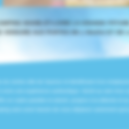
AMPING MAINE-ET-LOIRE LA GRANDE PÂTURE
E VERDURE AUX PORTES DE L'ANJOU ET DE 
 du centre-ville de Saumur et bénéficiant d’un emplaceme
à vivre une expérience authentique. Niché au sein d'un 
ffre un cadre paisible et arboré, propice à la détente et
ing sans avoir besoin de vous déplacer autrement qu'à p