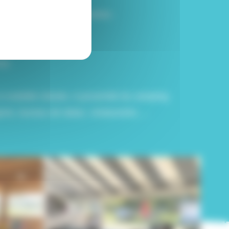
s boissons rafraîchissantes.
ndant votre séjour.
te.
 mobilité réduite. A proximité du camping
ie, bureau de tabac, restaurants, ...