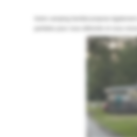
Notre camping familial propose égalemen
parfaites pour vous détendre et vous ress