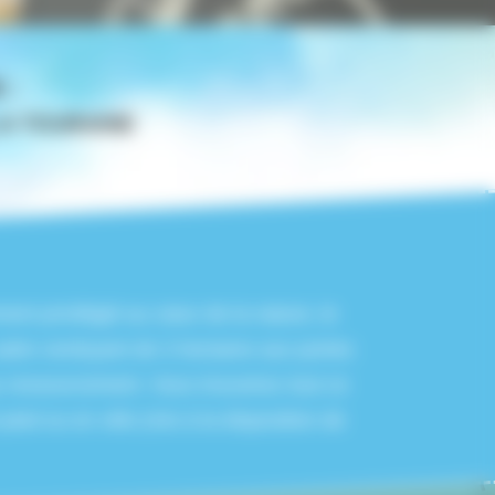
 :
LA TOURAINE
nt privilégié au cœur de la nature, le
cadre verdoyant de 3 hectares aux portes
 au ressourcement. Vous trouverez tout ce
ied ou en vélo (mis à la disposition de